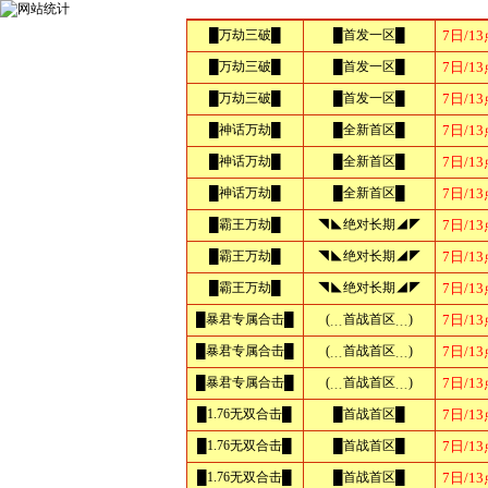
█万劫三破█
█首发一区█
7日/1
█万劫三破█
█首发一区█
7日/1
█万劫三破█
█首发一区█
7日/1
█神话万劫█
█全新首区█
7日/1
█神话万劫█
█全新首区█
7日/1
█神话万劫█
█全新首区█
7日/1
█霸王万劫█
◥◣绝对长期◢◤
7日/1
█霸王万劫█
◥◣绝对长期◢◤
7日/1
█霸王万劫█
◥◣绝对长期◢◤
7日/1
█暴君专属合击█
(﹍首战首区﹍)
7日/1
█暴君专属合击█
(﹍首战首区﹍)
7日/1
█暴君专属合击█
(﹍首战首区﹍)
7日/1
█1.76无双合击█
█首战首区█
7日/1
█1.76无双合击█
█首战首区█
7日/1
█1.76无双合击█
█首战首区█
7日/1