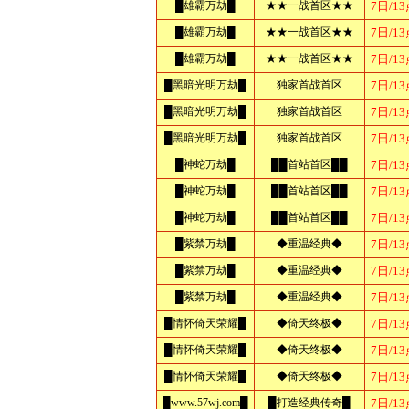
█雄霸万劫█
★★一战首区★★
7日/1
█雄霸万劫█
★★一战首区★★
7日/1
█雄霸万劫█
★★一战首区★★
7日/1
█黑暗光明万劫█
独家首战首区
7日/1
█黑暗光明万劫█
独家首战首区
7日/1
█黑暗光明万劫█
独家首战首区
7日/1
█神蛇万劫█
██首站首区██
7日/1
█神蛇万劫█
██首站首区██
7日/1
█神蛇万劫█
██首站首区██
7日/1
█紫禁万劫█
◆重温经典◆
7日/1
█紫禁万劫█
◆重温经典◆
7日/1
█紫禁万劫█
◆重温经典◆
7日/1
█情怀倚天荣耀█
◆倚天终极◆
7日/1
█情怀倚天荣耀█
◆倚天终极◆
7日/1
█情怀倚天荣耀█
◆倚天终极◆
7日/1
█www.57wj.com█
█打造经典传奇█
7日/1