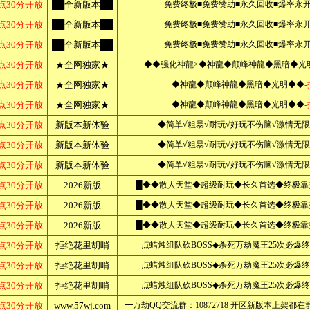
3点30分开放
██全新版本██
免费终极■免费赞助■永久回收■爆率永
3点30分开放
██全新版本██
免费终极■免费赞助■永久回收■爆率永
3点30分开放
██全新版本██
免费终极■免费赞助■永久回收■爆率永
3点30分开放
★全网独家★
◆◆强化神龍>◆神龍◆颠峰神龍◆黑暗◆光
3点30分开放
★全网独家★
◆神龍◆颠峰神龍◆黑暗◆光明◆◆
3点30分开放
★全网独家★
◆神龍◆颠峰神龍◆黑暗◆光明◆◆
3点30分开放
新版本新体验
◆简单√粗暴√耐玩√好玩不伤脑√激情无
3点30分开放
新版本新体验
◆简单√粗暴√耐玩√好玩不伤脑√激情无
3点30分开放
新版本新体验
◆简单√粗暴√耐玩√好玩不伤脑√激情无
3点30分开放
2026新版
█◆◆散人天堂◆超级耐玩◆长久首选◆终极靠
3点30分开放
2026新版
█◆◆散人天堂◆超级耐玩◆长久首选◆终极靠
3点30分开放
2026新版
█◆◆散人天堂◆超级耐玩◆长久首选◆终极靠
3点30分开放
拒绝花里胡哨
点蜡烛组队砍BOSS◆杀死万劫魔王25次必爆
3点30分开放
拒绝花里胡哨
点蜡烛组队砍BOSS◆杀死万劫魔王25次必爆
3点30分开放
拒绝花里胡哨
点蜡烛组队砍BOSS◆杀死万劫魔王25次必爆
3点30分开放
www.57wj.com
━万劫QQ交流群：10872718 开区新版本上架都在