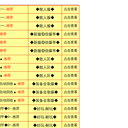
━-
-推荐
◆散人服◆
点击查看
━-
-推荐
◆散人服◆
点击查看
━-
-推荐
◆散人服◆
点击查看
-推荐
◆新服⑩倍爆率◆
点击查看
-推荐
◆新服⑩倍爆率◆
点击查看
-推荐
◆新服⑩倍爆率◆
点击查看
▲
-推荐
◆散人区◆
点击查看
▲
-推荐
◆散人区◆
点击查看
▲
-推荐
◆散人区◆
点击查看
费自动回收▲
-推荐
◆装备全靠爆◆
点击查看
费自动回收▲
-推荐
◆装备全靠爆◆
点击查看
费自动回收▲
-推荐
◆装备全靠爆◆
点击查看
甲◆0>-推荐
◆好玩-耐玩◆
点击查看
甲◆0>-推荐
◆好玩-耐玩◆
点击查看
甲◆0>-推荐
◆好玩-耐玩◆
点击查看